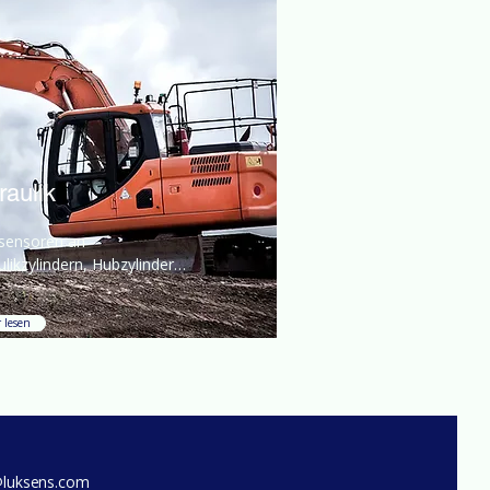
raulik
sensoren an 
likzylindern, Hubzylindern 
ntilblöcken sind für die 
achung unerlässlich.
 lesen
@luksens.com