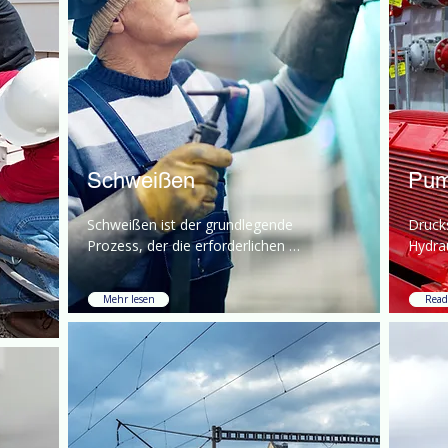
Schweißen
Pu
Schweißen ist der grundlegende 
Druck
Prozess, der die erforderlichen 
Hydrau
starken, dauerhaften und 
und Ve
zuverlässigen 
Überw
Mehr lesen
Read
Metallverbindungen erzeugt.