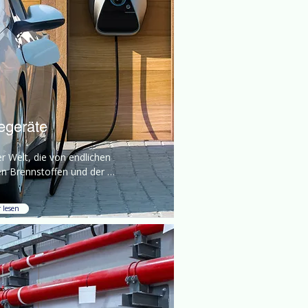
egeräte
er Welt, die von endlichen 
en Brennstoffen und der 
enden Notwendigkeit, den 
wandel zu bekämpfen, 
 lesen
t ist,