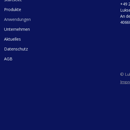
+49 
Produkte
Luks
An de
Anwendungen
4066
Unternehmen
Aktuelles
Datenschutz
AGB
© Lu
Impr