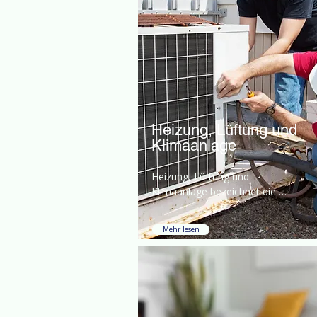
Heizung, Lüftung und
Klimaanlage
Heizung, Lüftung und 
Klimaanlage bezeichnet die 
Systeme, die zur Steuerung der
Mehr lesen