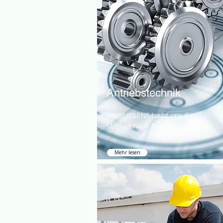
Antriebstechnik
Bei LUKSENS treibt uns das 
Streben nach Präzision in jeder 
Bewegung an.
Mehr lesen