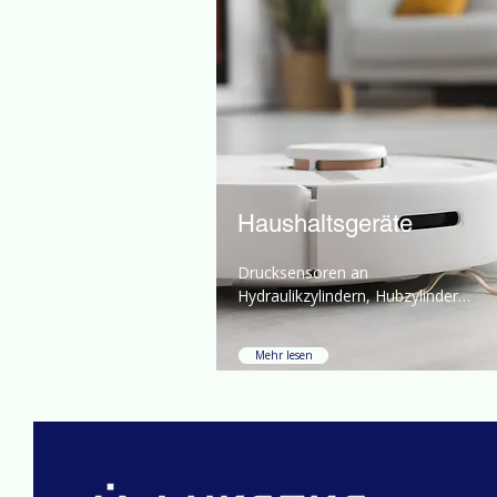
Haushaltsgeräte
Drucksensoren an 
Hydraulikzylindern, Hubzylindern 
und Ventilblöcken sind für die 
Überwachung unerlässlich.
Mehr lesen