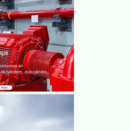
mps
sensoren an 
likzylindern, Hubzylindern 
ntilblöcken sind für die 
achung unerlässlich.
 more