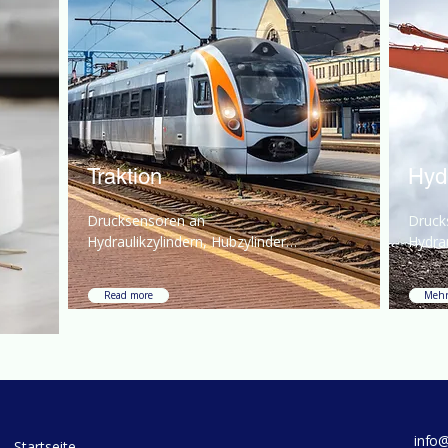
Traktion
Hyd
Drucksensoren an 
Druck
Hydraulikzylindern, Hubzylindern 
Hydrau
und Ventilblöcken sind für die 
und Ve
Überwachung unerlässlich.
Überw
Read more
Mehr
info
Startseite