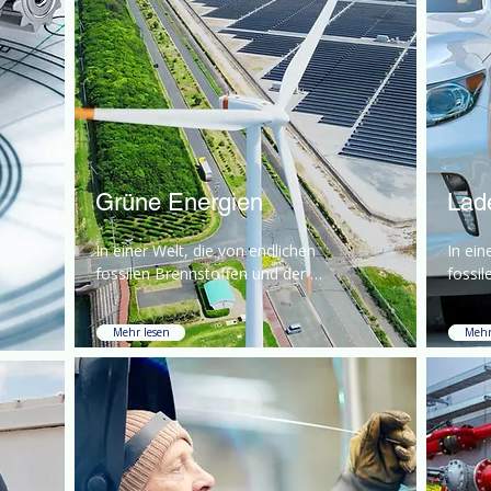
Grüne Energien
Lad
In einer Welt, die von endlichen 
In ein
fossilen Brennstoffen und der 
fossil
dringenden Notwendigkeit, den 
dring
Klimawandel zu bekämpfen, 
Klima
Mehr lesen
Mehr
geprägt ist,
gepräg