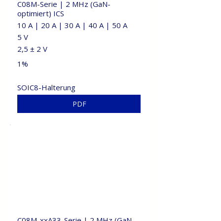
C08M-Serie | 2 MHz (GaN-
optimiert) ICS
10 A | 20 A | 30 A | 40 A | 50 A
5 V
2,5 ± 2 V
1%
SOIC8-Halterung
PDF
C08M-xxA33-Serie | 2 MHz (GaN-