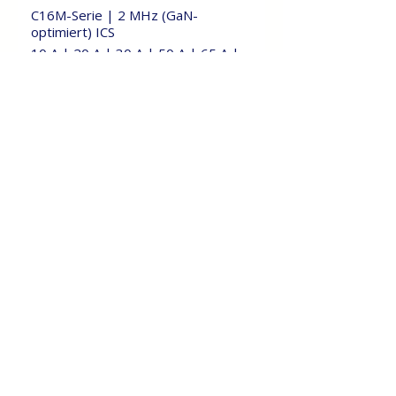
C16M-Serie | 2 MHz (GaN-
optimiert) ICS
10 A | 20 A | 30 A | 50 A | 65 A |
100 A
5V
2,5 ± 2 V
1%
SOW16-Halterung
PDF