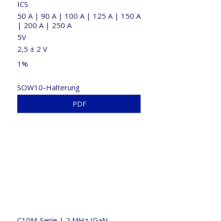
ICS
50 A | 90 A | 100 A | 125 A | 150 A
| 200 A | 250 A
5V
2,5 ± 2 V
1%
SOW10-Halterung
PDF
C10M-Serie | 2 MHz (GaN-