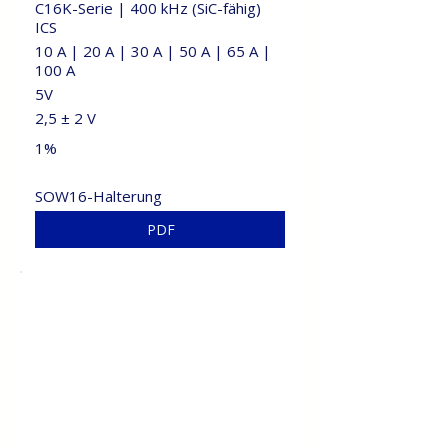
C16K-Serie | 400 kHz (SiC-fähig)
ICS
10 A | 20 A | 30 A | 50 A | 65 A |
100 A
5V
2,5 ± 2 V
1%
SOW16-Halterung
PDF