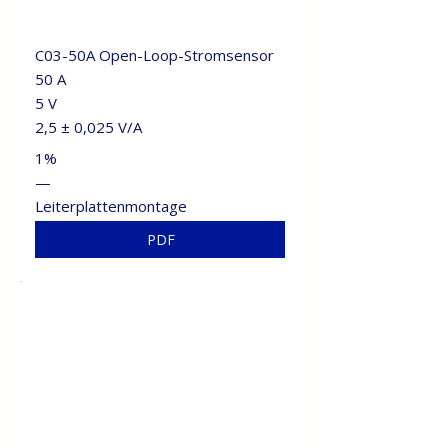
C03-50A Open-Loop-Stromsensor
50 A
5 V
2,5 ± 0,025 V/A
1%
—
Leiterplattenmontage
PDF