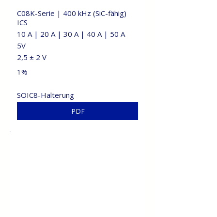
C08K-Serie | 400 kHz (SiC-fähig)
ICS
10 A | 20 A | 30 A | 40 A | 50 A
5V
2,5 ± 2 V
1%
SOIC8-Halterung
PDF