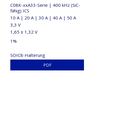
C08K-xxA33-Serie | 400 kHz (SiC-
fähig) ICS
10 A | 20 A | 30 A | 40 A | 50 A
3,3 V
1,65 ± 1,32 V
1%
SOIC8-Halterung
PDF