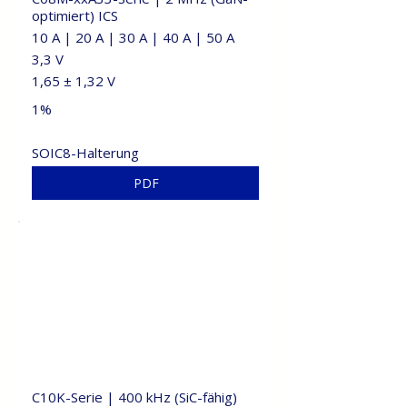
optimiert) ICS
10 A | 20 A | 30 A | 40 A | 50 A
3,3 V
1,65 ± 1,32 V
1%
SOIC8-Halterung
PDF
C10K-Serie | 400 kHz (SiC-fähig)