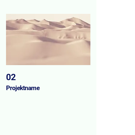
02
Projektname
Dies ist Ihre Projektbeschreibung. Geben Sie
eine kurze Zusammenfassung, damit Besucher
den Kontext und Hintergrund Ihrer Arbeit
verstehen. Klicken Sie auf „Text bearbeiten“
oder doppelklicken Sie in das Textfeld, um zu
beginnen.