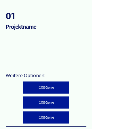
01
Projektname
Dies ist Ihre Projektbeschreibung. Geben Sie
eine kurze Zusammenfassung, damit Besucher
den Kontext und Hintergrund Ihrer Arbeit
verstehen. Klicken Sie auf „Text bearbeiten“
oder doppelklicken Sie in das Textfeld, um zu
beginnen.
Weitere Optionen:
C08-Serie
C08-Serie
C08-Serie